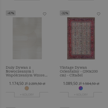
-47%
-32%
Duży Dywan z
Vintage Dywan
Nowoczesnym i
Orientalny - (290x200
Współczesnym Wzorem
cm) - Citadel
- Beżowy (290x200 cm) -
1.174,50 zł
1.089,50 zł
Serta
2.209,50 zł
1.584,50 zł
+ KOLORY
+ KOLORY