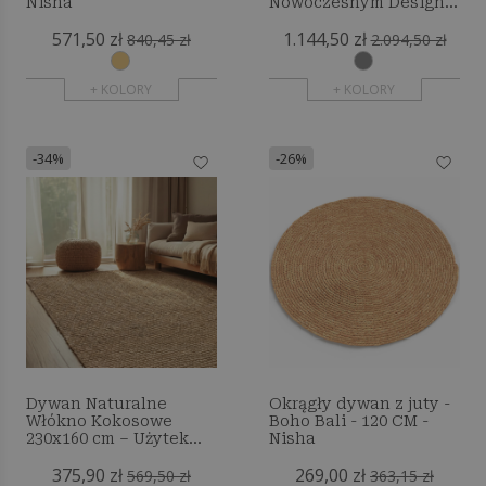
Nisha
Nowoczesnym Designie
- Beżowy (200x290 cm) -
571,50 zł
1.144,50 zł
Kesta
840,45 zł
2.094,50 zł
+ KOLORY
+ KOLORY
-34%
-26%
Dywan Naturalne
Okrągły dywan z juty -
Włókno Kokosowe
Boho Bali - 120 CM -
230x160 cm – Użytek
Nisha
Wewnętrzny i
375,90 zł
269,00 zł
Zewnętrzny – Yuren
569,50 zł
363,15 zł