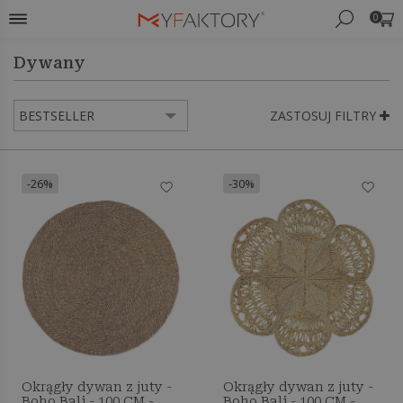
0
Dywany
ZASTOSUJ FILTRY
-26%
-30%
Okrągły dywan z juty -
Okrągły dywan z juty -
Boho Bali - 100 CM -
Boho Bali - 100 CM -