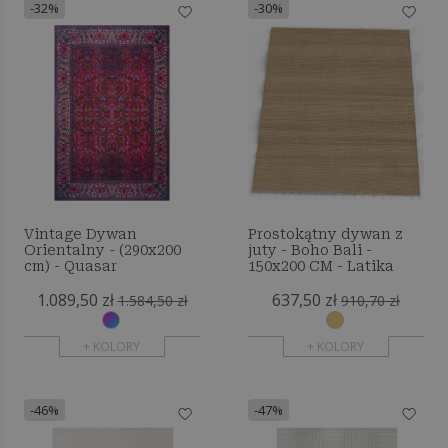
-32%
-30%
Vintage Dywan
Prostokątny dywan z
Orientalny - (290x200
juty - Boho Bali -
cm) - Quasar
150x200 CM - Latika
1.089,50 zł
637,50 zł
1.584,50 zł
910,70 zł
+ KOLORY
+ KOLORY
-46%
-47%