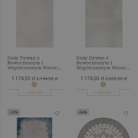
Duży Dywan z
Duży Dywan z
Nowoczesnym i
Nowoczesnym i
Współczesnym Wzorem
Współczesnym Wzorem
- Beżowy (290x200 cm) -
- Beżowy (290x200 cm) -
1.174,50 zł
1.174,50 zł
Desda
Serta
2.144,50 zł
2.209,50 zł
+ KOLORY
+ KOLORY
-33%
-64%