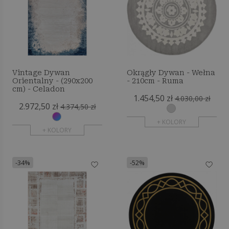
Vintage Dywan
Okrągły Dywan - Wełna
Orientalny - (290x200
- 210cm - Ruma
cm) - Celadon
1.454,50 zł
4.030,00 zł
2.972,50 zł
4.374,50 zł
+ KOLORY
+ KOLORY
-34%
-52%