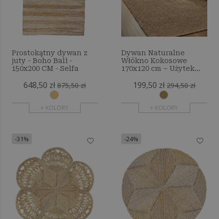
Prostokątny dywan z
Dywan Naturalne
juty - Boho Bali -
Włókno Kokosowe
150x200 CM - Selfa
170x120 cm – Użytek
Wewnętrzny i
648,50 zł
199,50 zł
Zewnętrzny – Yuren
875,50 zł
294,50 zł
+ KOLORY
+ KOLORY
-31%
-24%