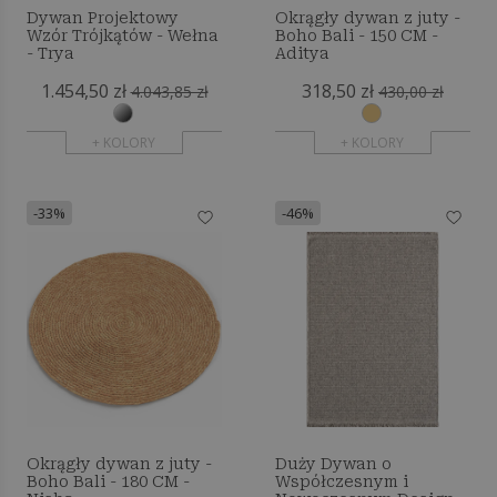
Dywan Projektowy
Okrągły dywan z juty -
Wzór Trójkątów - Wełna
Boho Bali - 150 CM -
- Trya
Aditya
1.454,50 zł
318,50 zł
4.043,85 zł
430,00 zł
+ KOLORY
+ KOLORY
-33%
-46%
Okrągły dywan z juty -
Duży Dywan o
Boho Bali - 180 CM -
Współczesnym i