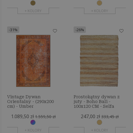
+ KOLORY
+ KOLORY
-31%
-26%
Vintage Dywan
Prostokątny dywan z
Orientalny - (290x200
juty - Boho Bali -
cm) - Umber
100x120 CM - Selfa
1.089,50 zł
247,00 zł
1.559,50 zł
333,45 zł
+ KOLORY
+ KOLORY