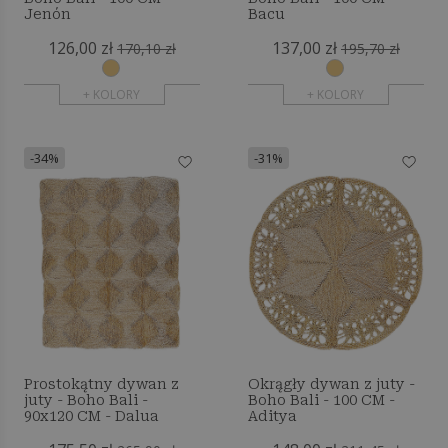
Jenón
Bacu
126,00 zł
137,00 zł
170,10 zł
195,70 zł
+ KOLORY
+ KOLORY
-34%
-31%
Prostokątny dywan z
Okrągły dywan z juty -
juty - Boho Bali -
Boho Bali - 100 CM -
90x120 CM - Dalua
Aditya