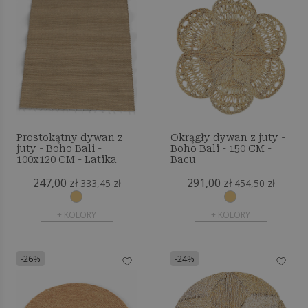
Prostokątny dywan z
Okrągły dywan z juty -
juty - Boho Bali -
Boho Bali - 150 CM -
100x120 CM - Latika
Bacu
247,00 zł
291,00 zł
333,45 zł
454,50 zł
+ KOLORY
+ KOLORY
-26%
-24%