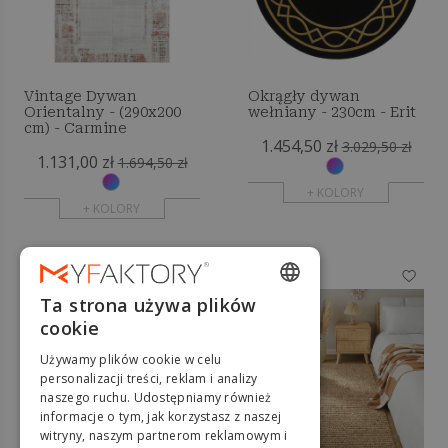
Vintage Dywan
Okrągły dywan
Orientalny - (290x200
wełniany - 230cm - Erit
cm) - Carmine
1.454,50 zł
3.029,50 zł
1.131,00 zł
1.694,50 zł
+ KOLORY
+ KOLORY
-34%
-35%
Ta strona używa plików
ENGLISH
cookie
FRENCH
Używamy plików cookie w celu
DUTCH
personalizacji treści, reklam i analizy
naszego ruchu. Udostępniamy również
GERMAN
informacje o tym, jak korzystasz z naszej
witryny, naszym partnerom reklamowym i
ITALIAN