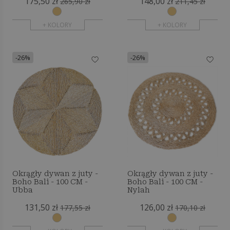
175,50 zł
148,00 zł
265,90 zł
211,45 zł
+ KOLORY
+ KOLORY
-26%
-26%
Okrągły dywan z juty -
Okrągły dywan z juty -
Boho Bali - 100 CM -
Boho Bali - 100 CM -
Ubba
Nylah
131,50 zł
126,00 zł
177,55 zł
170,10 zł