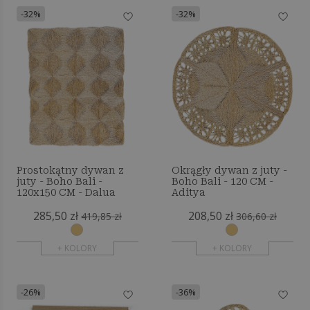
-32%
-32%
Prostokątny dywan z
Okrągły dywan z juty -
juty - Boho Bali -
Boho Bali - 120 CM -
120x150 CM - Dalua
Aditya
285,50 zł
208,50 zł
419,85 zł
306,60 zł
+ KOLORY
+ KOLORY
-26%
-36%