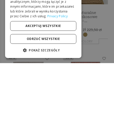
analitycznym, którzy mogą łączyć je z
innymi informacjami, które im przekazałeś
PORTUGUESE
lub które zebrali w wyniku korzystania
Okrągły dywan z juty -
Dywan Naturalne
przez Ciebie z ich usług.
Privacy Policy
SPANISH
Boho Bali - 150 CM -
Włókno Kokosowe
Nylah
150x80cm –
Użytkowanie
POLISH
AKCEPTUJ WSZYSTKIE
274,50 zł
149,50 zł
Wewnętrzne i
415,90 zł
229,50 zł
Zewnętrzne – Yuren
ODRZUĆ WSZYSTKIE
+ KOLORY
+ KOLORY
POKAŻ SZCZEGÓŁY
-65%
-35%
NIEZBĘDNE
WYDAJNOŚĆ
TARGETOWANIE
FUNKCJONALNOŚĆ
NIESKLASYFIKOWANE