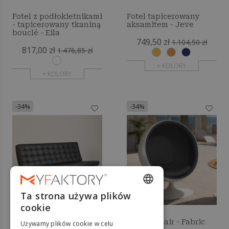
Fotel z podłokietnikami
Fotel tapicerowany
- tapicerowany tkaniną
aksamitem - Jeve
bouclé - Eila
749,50 zł
1.104,50 zł
817,00 zł
1.476,85 zł
+ KOLORY
+ KOLORY
-34%
-34%
Ta strona używa plików
ENGLISH
cookie
FRENCH
Sofa 3-osobowa - Skóra
Ballon Chair - Fabric
Używamy plików cookie w celu