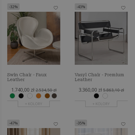
-32%
-43%
Swin Chair - Faux
Vasyl Chair - Premium
Leather
Leather
1.740,00 zł
3.360,00 zł
2.534,50 zł
5.863,10 zł
+ KOLORY
+ KOLORY
-47%
-35%