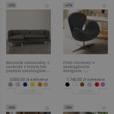
-32%
-47%
Narożnik odwracalny 3-
Fotel obrotowy z
osobowy z lewym lub
zaokrąglonym
prawym szezlongiem -
designem –
Eider
tapicerowany tkaniną –
3.000,00 zł
1.740,00 zł
Colette
4.359,50 zł
3.234,50 zł
+ KOLORY
+ KOLORY
-36%
-38%