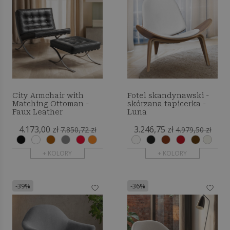
City Armchair with
Fotel skandynawski -
Matching Ottoman -
skórzana tapicerka -
Faux Leather
Luna
4.173,00 zł
3.246,75 zł
7.850,72 zł
4.979,50 zł
+ KOLORY
+ KOLORY
-39%
-36%