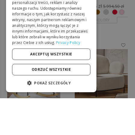
premium - City
DUTCH
personalizacji treści, reklam i analizy
3.968,25 zł
5.994,50 zł
naszego ruchu. Udostępniamy również
7.520,00 zł
11.234,50 zł
GERMAN
informacje o tym, jak korzystasz z naszej
witryny, naszym partnerom reklamowym i
+ KOLORY
ITALIAN
+ KOLORY
analitycznym, którzy mogą łączyć je z
innymi informacjami, które im przekazałeś
PORTUGUESE
lub które zebrali w wyniku korzystania
przez Ciebie z ich usług.
Privacy Policy
SPANISH
-32%
-31%
POLISH
AKCEPTUJ WSZYSTKIE
ODRZUĆ WSZYSTKIE
POKAŻ SZCZEGÓŁY
NIEZBĘDNE
WYDAJNOŚĆ
Fotel designerski -
649,50 zł
TARGETOWANIE
Tapicerowany tkaniną
944,50 zł
bouclé - Munum
FUNKCJONALNOŚĆ
1.995,00 zł
+ KOLORY
2.854,50 zł