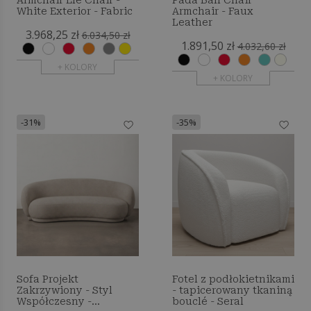
Armchair Ele Chair -
Pada Ball Chair
White Exterior - Fabric
Armchair - Faux
Leather
3.968,25 zł
6.034,50 zł
1.891,50 zł
4.032,60 zł
+ KOLORY
+ KOLORY
-31%
-35%
Sofa Projekt
Fotel z podłokietnikami
Zakrzywiony - Styl
- tapicerowany tkaniną
Współczesny -
bouclé - Seral