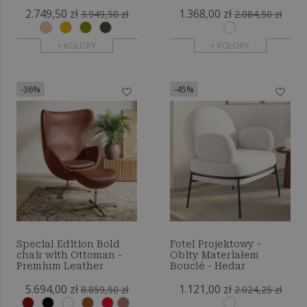
Tapicerowany w
2.749,50 zł
1.368,00 zł
Chenille - 3-osobowy -
3.949,50 zł
2.084,50 zł
Onda
+ KOLORY
+ KOLORY
-36%
-45%
Special Edition Bold
Fotel Projektowy -
chair with Ottoman -
Obity Materiałem
Premium Leather
Bouclé - Hedar
5.694,00 zł
1.121,00 zł
8.859,50 zł
2.024,25 zł