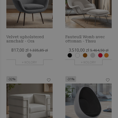
Velvet upholstered
Fauteuil Womb avec
armchair - Ora
ottoman - Tissu
817,00 zł
3.510,00 zł
1.335,85 zł
5.464,50 zł
+ KOLORY
+ KOLORY
-32%
-31%