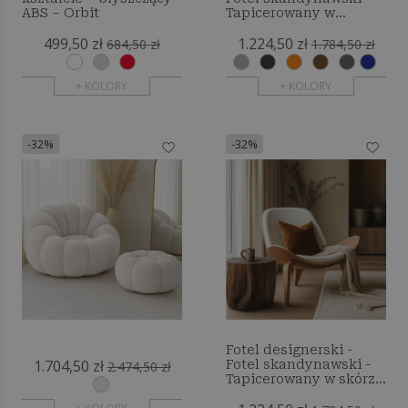
ABS – Orbit
Tapicerowany w
tkaninie - Luna
499,50 zł
1.224,50 zł
684,50 zł
1.784,50 zł
+ KOLORY
+ KOLORY
-32%
-32%
Fotel designerski -
1.704,50 zł
Fotel skandynawski -
2.474,50 zł
Tapicerowany w skórze
- Luna