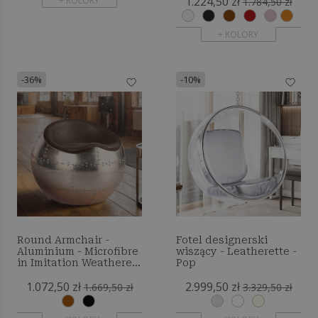
1.224,50 zł
+ KOLORY
1.784,50 zł
+ KOLORY
-36%
-10%
Round Armchair -
Fotel designerski
Aluminium - Microfibre
wiszący - Leatherette -
in Imitation Weathered
Pop
Leather
1.072,50 zł
2.999,50 zł
1.669,50 zł
3.329,50 zł