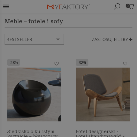
0
Meble – fotele i sofy
ZASTOSUJ FILTRY
-28%
-32%
Siedzisko o kulistym
Fotel designerski -
kształcie – błyszczący
Fotel skandynawski -