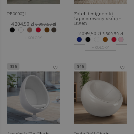
PF000031
Fotel designerski -
tapicerowany skórą -
4.204,50 zł
Biven
6.099,50 zł
2.099,50 zł
3.509,50 zł
+ KOLORY
+ KOLORY
-35%
-54%