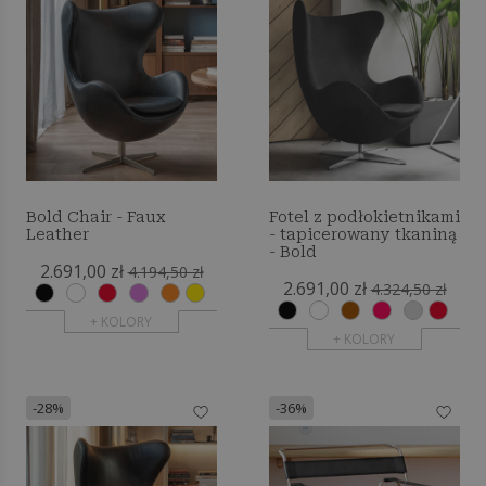
Bold Chair - Faux
Fotel z podłokietnikami
Leather
- tapicerowany tkaniną
- Bold
2.691,00 zł
4.194,50 zł
2.691,00 zł
4.324,50 zł
+ KOLORY
+ KOLORY
-28%
-36%