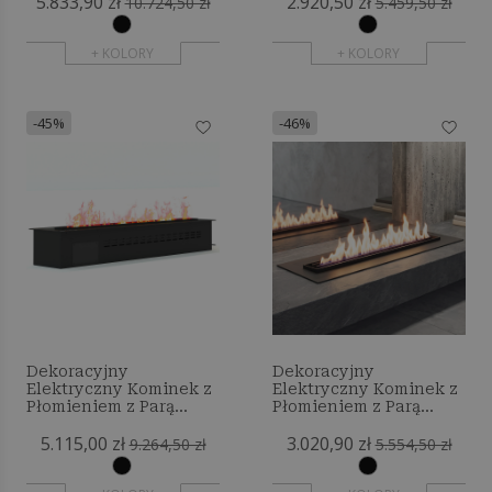
5.833,90 zł
2.920,50 zł
10.724,50 zł
5.459,50 zł
+ KOLORY
+ KOLORY
-45%
-46%
Dekoracyjny
Dekoracyjny
Elektryczny Kominek z
Elektryczny Kominek z
Płomieniem z Parą
Płomieniem z Parą
Wodną - 160 cm
Wodną - 80 cm
5.115,00 zł
3.020,90 zł
9.264,50 zł
5.554,50 zł