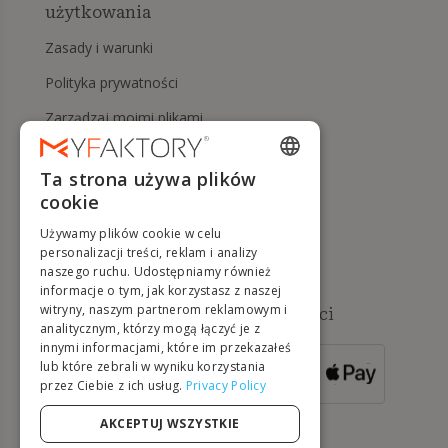
użytkowania
Zasady i warunki
Polityka prywatności
Zarządzaj moimi plikami
cookie
Prawo do odstąpienia od
Ta strona używa plików
ENGLISH
umowy i zwrotów
cookie
FRENCH
Pomoc
Używamy plików cookie w celu
DUTCH
personalizacji treści, reklam i analizy
naszego ruchu. Udostępniamy również
GERMAN
informacje o tym, jak korzystasz z naszej
witryny, naszym partnerom reklamowym i
Dostępne metody płatności
ITALIAN
analitycznym, którzy mogą łączyć je z
innymi informacjami, które im przekazałeś
PORTUGUESE
lub które zebrali w wyniku korzystania
DLA ZAMÓWIEŃ
przez Ciebie z ich usług.
Privacy Policy
SPANISH
POWYŻEJ 500 €
POLISH
AKCEPTUJ WSZYSTKIE