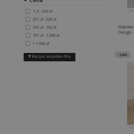
Cena
BRĄZOWY
24
1 zł - 250 zł
SZARY
251 zł - 500 zł
FIOLETOWY
Stalowe 
501 zł - 750 zł
POMARAŃCZOWY
Design -
751 zł - 1.000 zł
WIELOKOLOROWY
+ 1.000 zł
-34%
Wyczyść wszystkie filtry
15