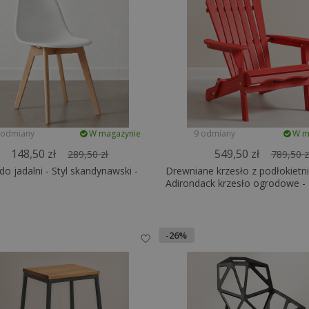
 odmiany
W magazynie
9 odmiany
W m
148,50 zł
549,50 zł
289,50 zł
789,50 z
do jadalni - Styl skandynawski -
Drewniane krzesło z podłokietni
Adirondack krzesło ogrodowe -
Adirondack
-26%