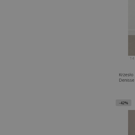
14
Krzesło 
Denisse
-42%