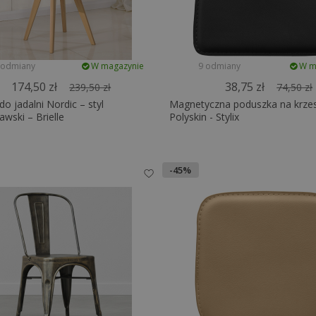
 odmiany
W magazynie
9 odmiany
W m
174,50 zł
38,75 zł
239,50 zł
74,50 zł
do jadalni Nordic – styl
Magnetyczna poduszka na krzes
wski – Brielle
Polyskin - Stylix
-45%