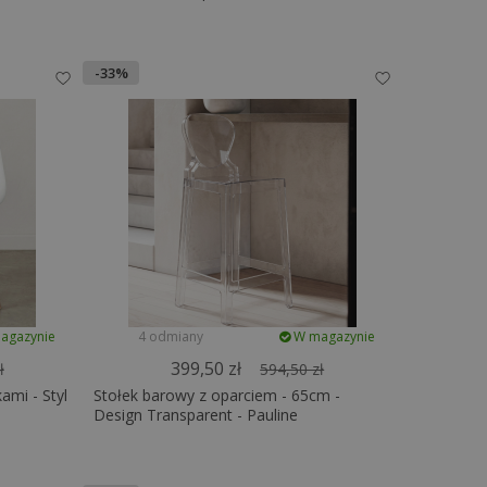
-33%
agazynie
4 odmiany
W magazynie
399,50 zł
ł
594,50 zł
ami - Styl
Stołek barowy z oparciem - 65cm -
Design Transparent - Pauline