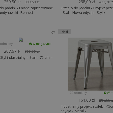
259,50 zł
238,00 zł
389,50 zł
422,30 z
do jadalni - Lniane tapicerowane
Krzesło do jadalni - Projekt pr
kandynawski -Bennett
- Stal - Nowa edycja - Stylix
-44%
 odmiany
W magazynie
207,67 zł
309,50 zł
Styl industrialny – Stal – 76 cm –
22 odmiany
W m
161,60 zł
286,55 z
Industrialny projekt stołek - 4
edycja - Metalix