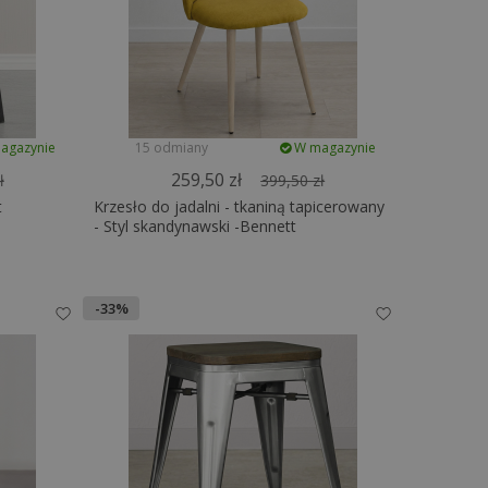
agazynie
15 odmiany
W magazynie
259,50 zł
ł
399,50 zł
t
Krzesło do jadalni - tkaniną tapicerowany
- Styl skandynawski -Bennett
-33%