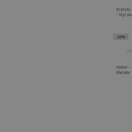
Krzesło 
- Styl s
-33%
24
Hoker – 
Metalix