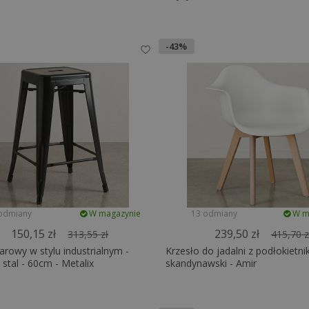
-43%
odmiany
W magazynie
13 odmiany
W m
150,15 zł
239,50 zł
313,55 zł
415,70 z
arowy w stylu industrialnym -
Krzesło do jadalni z podłokietnik
tal - 60cm - Metalix
skandynawski - Amir