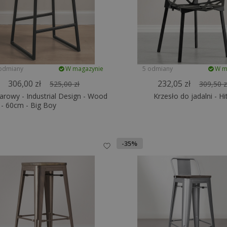
odmiany
W magazynie
5 odmiany
W m
306,00 zł
232,05 zł
525,00 zł
309,50 z
arowy - Industrial Design - Wood
Krzesło do jadalni - Hi
 - 60cm - Big Boy
-35%