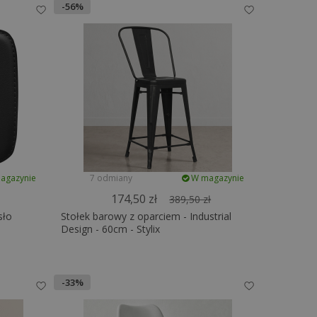
-56%
agazynie
7 odmiany
W magazynie
174,50 zł
389,50 zł
sło
Stołek barowy z oparciem - Industrial
Design - 60cm - Stylix
-33%