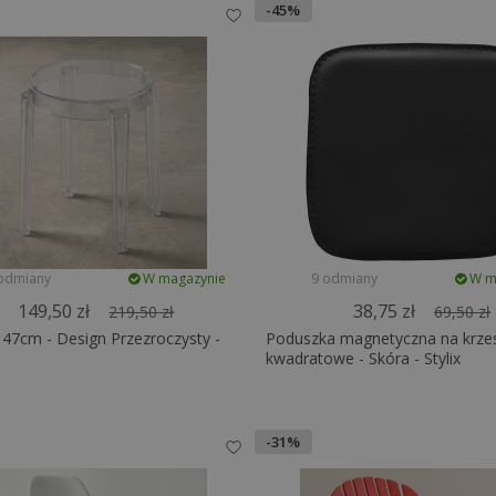
-45%
odmiany
W magazynie
9 odmiany
W m
149,50 zł
38,75 zł
219,50 zł
69,50 zł
 47cm - Design Przezroczysty -
Poduszka magnetyczna na krze
kwadratowe - Skóra - Stylix
-31%