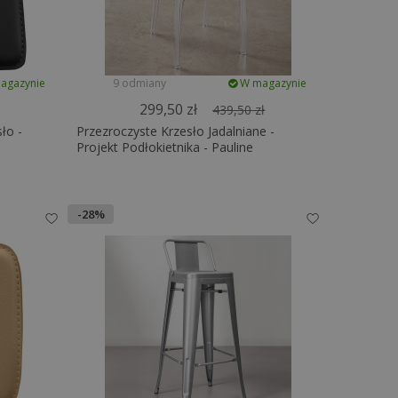
agazynie
9 odmiany
W magazynie
299,50 zł
439,50 zł
ło -
Przezroczyste Krzesło Jadalniane -
Projekt Podłokietnika - Pauline
-28%