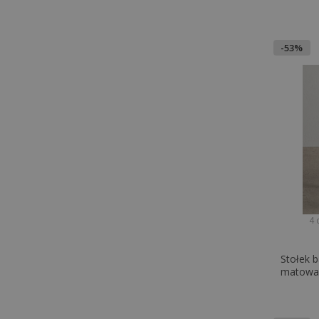
-53%
4 
Stołek b
matowa s