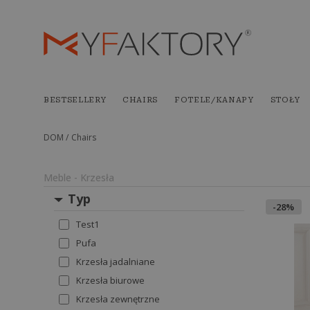
BESTSELLERY
CHAIRS
FOTELE/KANAPY
STOŁY
DOM /
Chairs
Meble - Krzesła
Typ
-28%
Test1
Pufa
Krzesła jadalniane
Krzesła biurowe
Krzesła zewnętrzne