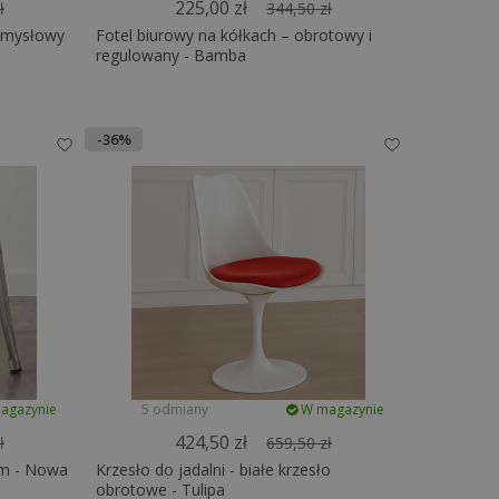
225,00 zł
ł
344,50 zł
zemysłowy
Fotel biurowy na kółkach – obrotowy i
regulowany - Bamba
-36%
agazynie
5 odmiany
W magazynie
424,50 zł
ł
659,50 zł
5cm - Nowa
Krzesło do jadalni - białe krzesło
obrotowe - Tulipa