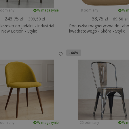
 odmiany
W magazynie
9 odmiany
W m
243,75 zł
38,75 zł
399,50 zł
69,50 zł
krzesło do jadalni - Industrial
Poduszka magnetyczna do tabo
 New Edition - Stylix
kwadratowego - Skóra - Stylix
-44%
 odmiany
W magazynie
25 odmiany
W m