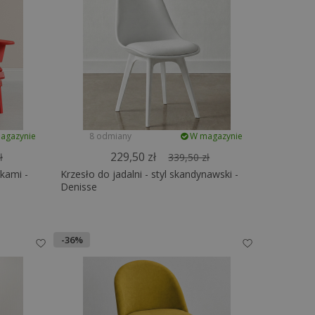
agazynie
8 odmiany
W magazynie
229,50 zł
ł
339,50 zł
kami -
Krzesło do jadalni - styl skandynawski -
Denisse
-36%