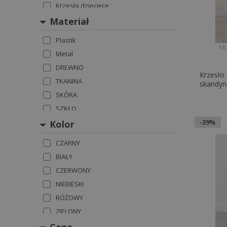
Krzesła dziecięce
Taborety
Materiał
Ławki
Plastik
16
Metal
DREWNO
Krzesło 
TKANINA
skandyna
SKÓRA
SZKŁO
-39%
Kolor
CZARNY
BIAŁY
CZERWONY
NIEBIESKI
RÓŻOWY
ZIELONY
ŻÓŁTY