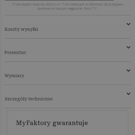
*Czas wysyłki może się różnić o +/- 7 dni roboczych w zależności od przepływu
zamówień w naszym magazynie. Patrz T C.
Koszty wysyłki
Prezentac
Wymiary
Szczegóły techniczne
MyFaktory gwarantuje