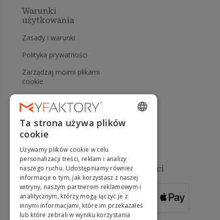
Warunki
użytkowania
Zasady i warunki
Polityka prywatności
Zarządzaj moimi plikami
cookie
Prawo do odstąpienia od
umowy i zwrotów
Ta strona używa plików
Pomoc
ENGLISH
cookie
FRENCH
Używamy plików cookie w celu
DUTCH
personalizacji treści, reklam i analizy
Dostępne metody płatności
naszego ruchu. Udostępniamy również
GERMAN
informacje o tym, jak korzystasz z naszej
witryny, naszym partnerom reklamowym i
ITALIAN
analitycznym, którzy mogą łączyć je z
DLA ZAMÓWIEŃ
innymi informacjami, które im przekazałeś
POWYŻEJ 500 €
PORTUGUESE
lub które zebrali w wyniku korzystania