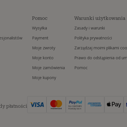
Pomoc
Warunki użytkowania
Wysyłka
Zasady i warunki
fesjonalistów
Payment
Polityka prywatności
Moje zwroty
Zarządzaj moimi plikami coo
Moje konto
Prawo do odstąpienia od u
Moje zamówienia
Pomoc
Moje kupony
y płatności
DLA ZAMÓWIEŃ
POWYŻEJ 500 €