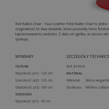
Red Ballon Chair - Faux Leather Fotel Baller Chair to jedno
oryginalność to dwa składniki, które pozwoliły temu fote
tapicerowanemu siedzisku. Z dala od zgiełku, w zaciszu ultr
spokoju.
WYMIARY
SZCZEGÓŁY TECHNIC
OGÓLNE
Ref: #19541
Wysokość (a1):
120 cm
MATERIAŁ
Szerokość (a2):
120 cm
Materiał:
Skóra wegańs
Głębokość (a3):
100 cm
Struktura:
Włókno szklan
SIEDZISKO
Wysokość (b1):
45 cm