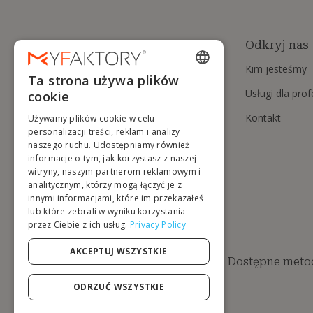
Odkryj nas
Kim jesteśmy
Ta strona używa plików
ENGLISH
Usługi dla pro
cookie
FRENCH
Kontakt
Używamy plików cookie w celu
DUTCH
personalizacji treści, reklam i analizy
naszego ruchu. Udostępniamy również
GERMAN
informacje o tym, jak korzystasz z naszej
witryny, naszym partnerom reklamowym i
ITALIAN
analitycznym, którzy mogą łączyć je z
innymi informacjami, które im przekazałeś
PORTUGUESE
lub które zebrali w wyniku korzystania
przez Ciebie z ich usług.
Privacy Policy
SPANISH
POLISH
AKCEPTUJ WSZYSTKIE
Dostępne metod
ODRZUĆ WSZYSTKIE