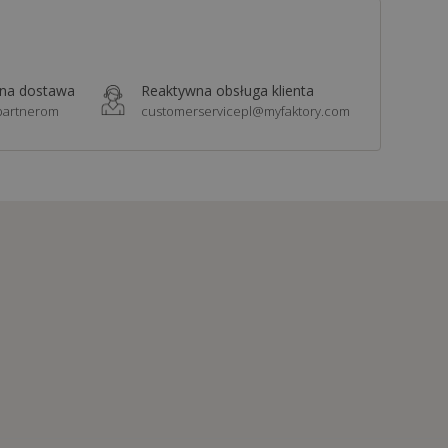
zna dostawa
Reaktywna obsługa klienta
 partnerom
customerservicepl@myfaktory.com