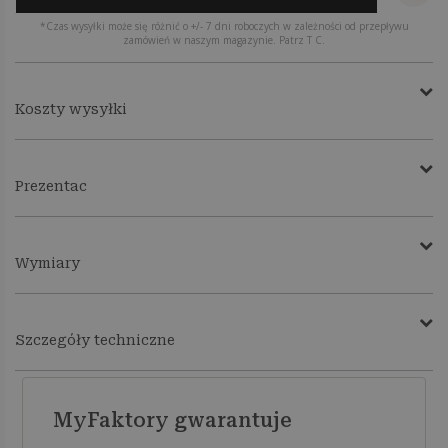
*Czas wysyłki może się różnić o +/- 7 dni roboczych w zależności od przepływu
zamówień w naszym magazynie. Patrz T C.
Koszty wysyłki
Prezentac
Wymiary
Szczegóły techniczne
MyFaktory gwarantuje