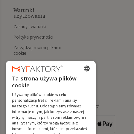
Warunki
użytkowania
Zasady i warunki
Polityka prywatności
Zarządzaj moimi plikami
cookie
Prawo do odstąpienia od
umowy i zwrotów
Ta strona używa plików
Pomoc
ENGLISH
cookie
FRENCH
Używamy plików cookie w celu
DUTCH
personalizacji treści, reklam i analizy
Dostępne metody płatności
naszego ruchu. Udostępniamy również
GERMAN
informacje o tym, jak korzystasz z naszej
witryny, naszym partnerom reklamowym i
ITALIAN
analitycznym, którzy mogą łączyć je z
DLA ZAMÓWIEŃ
innymi informacjami, które im przekazałeś
POWYŻEJ 500 €
PORTUGUESE