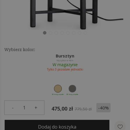
Wybierz kolor:
Bursztyn
Wysyłka w 48h
W magazynie
Tylko
3
pozostałe jednostki
W magazynie
W magazynie
-
1
+
-40%
475,00 zł
779,50 zł
Dodaj do koszyka