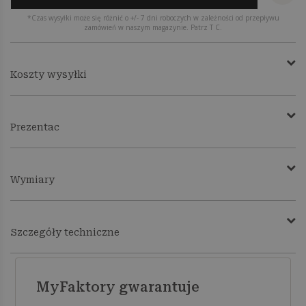
*Czas wysyłki może się różnić o +/- 7 dni roboczych w zależności od przepływu
zamówień w naszym magazynie. Patrz T C.
Koszty wysyłki
Prezentac
Wymiary
Szczegóły techniczne
MyFaktory gwarantuje