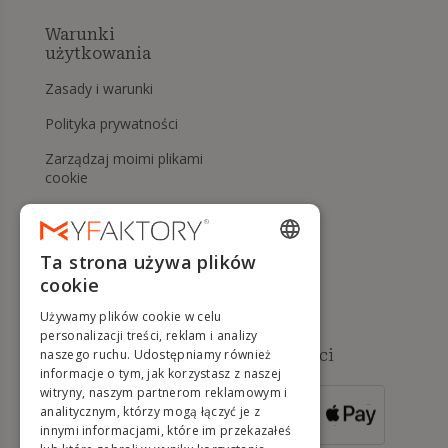
Warunki
użytkowania
Zasady i warunki
Polityka prywatności
Zarządzaj moimi plikami
cookie
Prawo do odstąpienia od
umowy i zwrotów
Ta strona używa plików
Pomoc
ENGLISH
cookie
FRENCH
Używamy plików cookie w celu
DUTCH
personalizacji treści, reklam i analizy
Dostępne metody płatności
naszego ruchu. Udostępniamy również
GERMAN
informacje o tym, jak korzystasz z naszej
witryny, naszym partnerom reklamowym i
ITALIAN
analitycznym, którzy mogą łączyć je z
DLA ZAMÓWIEŃ
innymi informacjami, które im przekazałeś
POWYŻEJ 500 €
PORTUGUESE