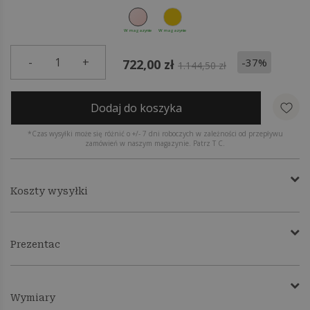
W magazynie
W magazynie
-
1
+
-37%
722,00 zł
1.144,50 zł
Dodaj do koszyka
*Czas wysyłki może się różnić o +/- 7 dni roboczych w zależności od przepływu
zamówień w naszym magazynie. Patrz T C.
Koszty wysyłki
Prezentac
Wymiary