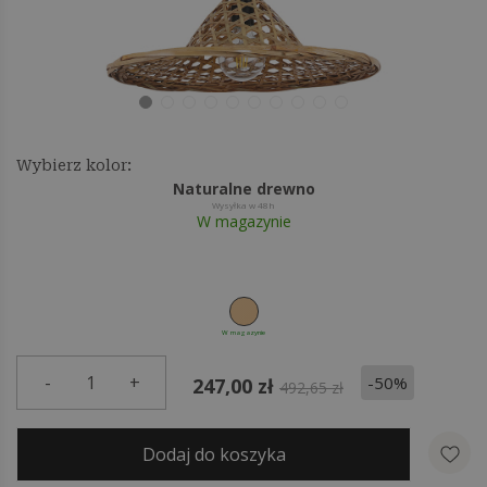
Wybierz kolor:
Naturalne drewno
Wysyłka w 48h
W magazynie
W magazynie
-
1
+
-50%
247,00 zł
492,65 zł
Dodaj do koszyka