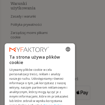
Warunki
użytkowania
Zasady i warunki
Polityka prywatności
Zarządzaj moimi plikami
cookie
Prawo do odstąpienia od
umowy i zwrotów
Ta strona używa plików
Pomoc
ENGLISH
cookie
FRENCH
Używamy plików cookie w celu
DUTCH
personalizacji treści, reklam i analizy
Dostępne metody płatności
naszego ruchu. Udostępniamy również
GERMAN
informacje o tym, jak korzystasz z naszej
witryny, naszym partnerom reklamowym i
ITALIAN
analitycznym, którzy mogą łączyć je z
DLA ZAMÓWIEŃ
innymi informacjami, które im przekazałeś
POWYŻEJ 500 €
PORTUGUESE
lub które zebrali w wyniku korzystania