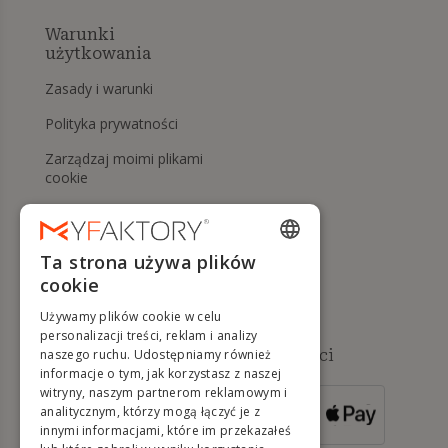
Warunki
użytkowania
Zasady i warunki
Polityka prywatności
Zarządzaj moimi plikami
cookie
Prawo do odstąpienia od
umowy i zwrotów
Ta strona używa plików
Pomoc
ENGLISH
cookie
FRENCH
Używamy plików cookie w celu
DUTCH
personalizacji treści, reklam i analizy
Dostępne metody płatności
naszego ruchu. Udostępniamy również
GERMAN
informacje o tym, jak korzystasz z naszej
witryny, naszym partnerom reklamowym i
ITALIAN
analitycznym, którzy mogą łączyć je z
DLA ZAMÓWIEŃ
innymi informacjami, które im przekazałeś
POWYŻEJ 500 €
PORTUGUESE