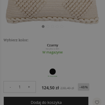
Wybierz kolor:
Czarny
Wysyłka w 48h
W magazynie
W magazynie
-
1
+
-48%
124,50 zł
238,40 zł
Dodaj do koszyka