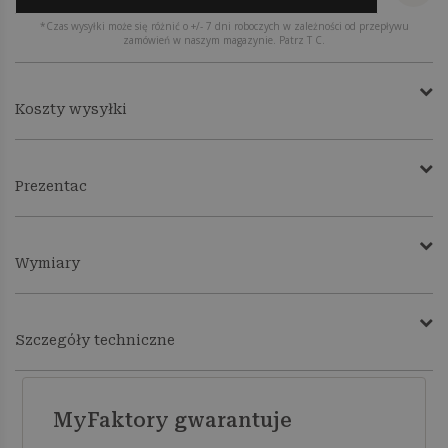
*Czas wysyłki może się różnić o +/- 7 dni roboczych w zależności od przepływu
zamówień w naszym magazynie. Patrz T C.
Koszty wysyłki
Prezentac
Wymiary
Szczegóły techniczne
MyFaktory gwarantuje