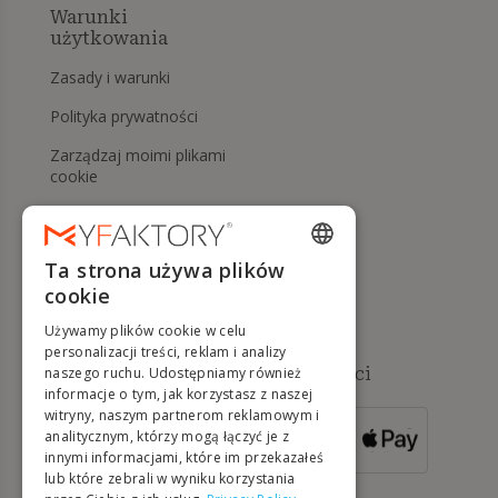
Warunki
użytkowania
Zasady i warunki
Polityka prywatności
Zarządzaj moimi plikami
cookie
Prawo do odstąpienia od
umowy i zwrotów
Ta strona używa plików
Pomoc
ENGLISH
cookie
FRENCH
Używamy plików cookie w celu
DUTCH
personalizacji treści, reklam i analizy
Dostępne metody płatności
naszego ruchu. Udostępniamy również
GERMAN
informacje o tym, jak korzystasz z naszej
witryny, naszym partnerom reklamowym i
ITALIAN
analitycznym, którzy mogą łączyć je z
DLA ZAMÓWIEŃ
innymi informacjami, które im przekazałeś
POWYŻEJ 500 €
PORTUGUESE
lub które zebrali w wyniku korzystania