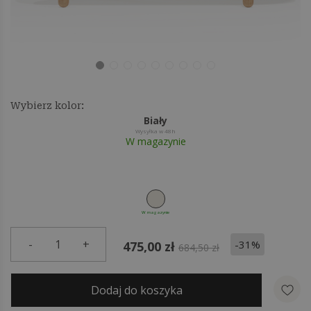
Wybierz kolor:
Biały
Wysyłka w 48h
W magazynie
W magazynie
-
1
+
-31%
475,00 zł
684,50 zł
Dodaj do koszyka