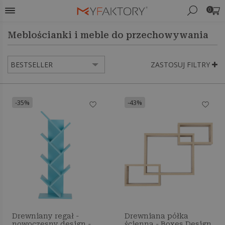
0
Meblościanki i meble do przechowywania
ZASTOSUJ FILTRY
-35%
-43%
Drewniany regał -
Drewniana półka
nowoczesny design -
ścienna - Boxes Design