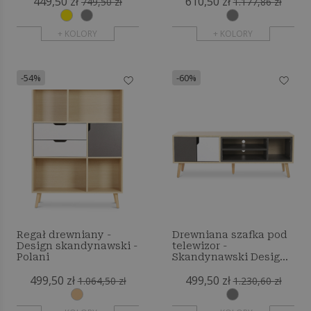
449,50 zł
610,50 zł
749,50 zł
1.177,86 zł
+ KOLORY
+ KOLORY
-54%
-60%
Regał drewniany -
Drewniana szafka pod
Design skandynawski -
telewizor -
Polani
Skandynawski Design -
Freya
499,50 zł
499,50 zł
1.064,50 zł
1.230,60 zł