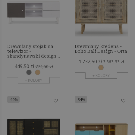
Drewniany stojak na
Drewniany kredens -
telewizor -
Boho Bali Design - Orta
skandynawski design -
1.732,50 zł
Britta
3.563,33 zł
449,50 zł
774,50 zł
+ KOLORY
+ KOLORY
-49%
-34%