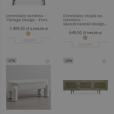
Drewniany kredens -
Drewniany stojak na
Vintage Design - Freu
telewizor -
skandynawski design -
1.499,50 zł
Preius
2.244,50 zł
649,50 zł
944,50 zł
+ KOLORY
+ KOLORY
-31%
-33%