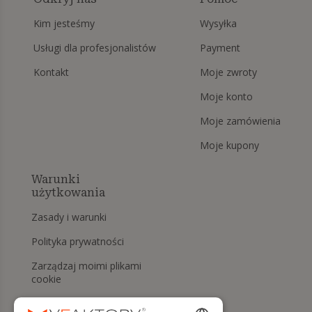
Kim jesteśmy
Wysyłka
Usługi dla profesjonalistów
Payment
Kontakt
Moje zwroty
Moje konto
Moje zamówienia
Moje kupony
Warunki
użytkowania
Zasady i warunki
Polityka prywatności
Zarządzaj moimi plikami
cookie
Prawo do odstąpienia od