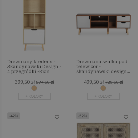
Drewniany kredens -
Drewniana szafka pod
Skandynawski Design -
telewizor -
4 przegródki -Rion
skandynawski design -
Lal
399,50 zł
499,50 zł
574,50 zł
729,50 zł
+ KOLORY
+ KOLORY
-42%
-52%