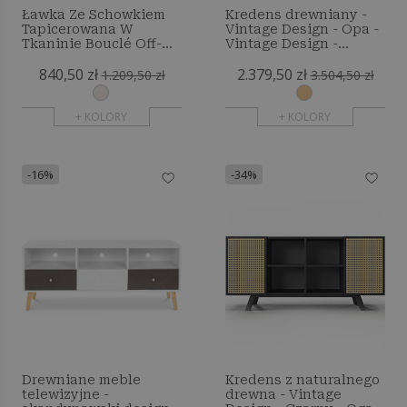
Ławka Ze Schowkiem
Kredens drewniany -
Tapicerowana W
Vintage Design - Opa -
Tkaninie Bouclé Off-
Vintage Design -
White – Nowoczesne
Monay
840,50 zł
2.379,50 zł
Siedzisko Do Salonu I
1.209,50 zł
3.504,50 zł
Sypialni - Kylna
+ KOLORY
+ KOLORY
-16%
-34%
Drewniane meble
Kredens z naturalnego
telewizyjne -
drewna - Vintage