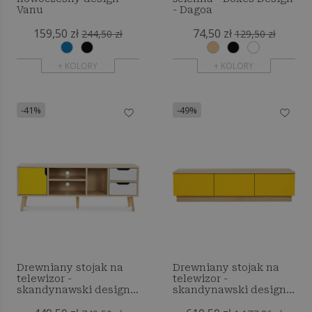
Vanu
- Dagoa
159,50 zł
74,50 zł
244,50 zł
129,50 zł
+ KOLORY
+ KOLORY
-41%
-49%
Drewniany stojak na
Drewniany stojak na
telewizor -
telewizor -
skandynawski design -
skandynawski design -
Haley
Niu