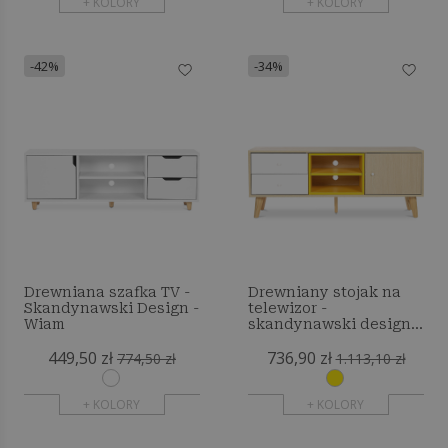
+ KOLORY
+ KOLORY
-42%
-34%
Drewniana szafka TV -
Drewniany stojak na
Skandynawski Design -
telewizor -
Wiam
skandynawski design -
Erica
449,50 zł
736,90 zł
774,50 zł
1.113,10 zł
+ KOLORY
+ KOLORY