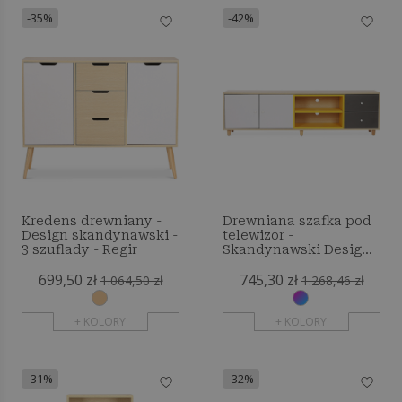
-35%
-42%
Kredens drewniany -
Drewniana szafka pod
Design skandynawski -
telewizor -
3 szuflady - Regir
Skandynawski Design -
Eniva
699,50 zł
745,30 zł
1.064,50 zł
1.268,46 zł
+ KOLORY
+ KOLORY
-31%
-32%