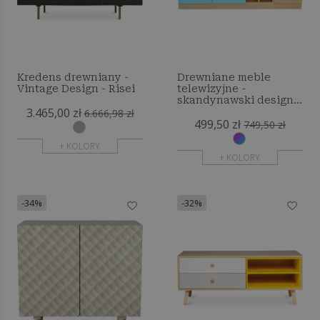
Kredens drewniany -
Drewniane meble
Vintage Design - Risei
telewizyjne -
skandynawski design -
3.465,00 zł
Yumi
6.666,98 zł
499,50 zł
749,50 zł
+ KOLORY
+ KOLORY
-34%
-32%