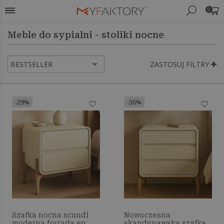
0
Meble do sypialni - stoliki nocne
ZASTOSUJ FILTRY
-29%
-36%
Szafka nocna scandi
Nowoczesna
moderna forrada en
skandynawska szafka