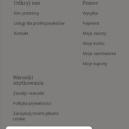
Odkryj nas
Pomoc
Kim jesteśmy
Wysyłka
Usługi dla profesjonalistów
Payment
Kontakt
Moje zwroty
Moje konto
Moje zamówienia
Moje kupony
Warunki
użytkowania
Zasady i warunki
Polityka prywatności
Zarządzaj moimi plikami
cookie
Prawo do odstąpienia od