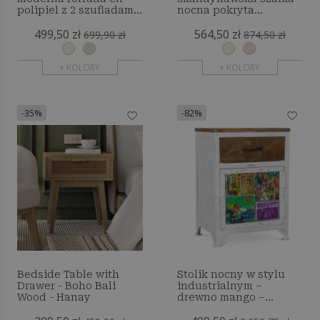
polipiel z 2 szufladami
nocna pokryta
i nogami z drewna
sztuczną skórą z 3
499,50 zł
564,50 zł
naturalnego - Barel
szufladami i
699,90 zł
874,50 zł
naturalnymi
drewnianymi nogami -
+ KOLORY
Barel
+ KOLORY
-35%
-82%
Bedside Table with
Stolik nocny w stylu
Drawer - Boho Bali
industrialnym –
Wood - Hanay
drewno mango –
Camile