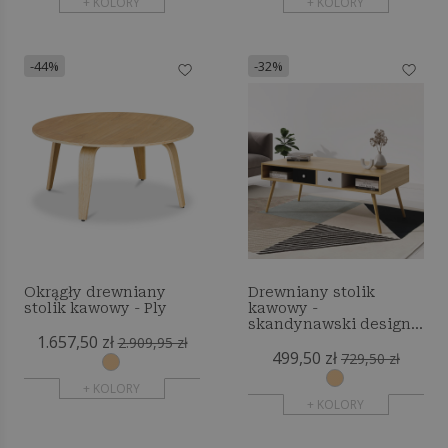
+ KOLORY
+ KOLORY
-44%
-32%
Okrągły drewniany
Drewniany stolik
stolik kawowy - Ply
kawowy -
skandynawski design -
1.657,50 zł
Miua
2.909,95 zł
499,50 zł
729,50 zł
+ KOLORY
+ KOLORY