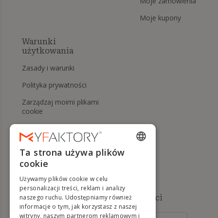
Moje zamówienia
Moje kupony
Warunki
użytkowania
Zasady i warunki
Polityka prywatności
Zarządzaj moimi plikami
cookie
Prawo do odstąpienia od
umowy i zwrotów
Ta strona używa plików
Pomoc
ENGLISH
cookie
FRENCH
Używamy plików cookie w celu
DUTCH
personalizacji treści, reklam i analizy
Dostępne metody płatności
naszego ruchu. Udostępniamy również
GERMAN
informacje o tym, jak korzystasz z naszej
witryny, naszym partnerom reklamowym i