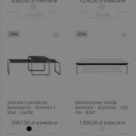
4.300,00 zł
3.276,00 zł
7.551,50 zł
5.308,20 zł
+ KOLORY
+ KOLORY
-30%
-41%
Zestaw 2 stolików
Kwadratowy stolik
kawowych - drewno i
kawowy - kryształ - 120
stal - Lacky
cm - Kart
3.061,50 zł
1.900,00 zł
4.344,50 zł
3.200,75 zł