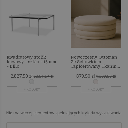
Kwadratowy stolik
Nowoczesny Ottoman
kawowy - szkło - 15 mm
Ze Schowkiem
- Billo
Tapicerowany Tkaniną
Bouclé Wielofunkcyjny
2.827,50 zł
879,50 zł
Jako Stolik Kawowy -
5.651,54 zł
1.339,50 zł
Orelia
+ KOLORY
+ KOLORY
Nie ma więcej elementów spełniających kryteria wyszukiwania.