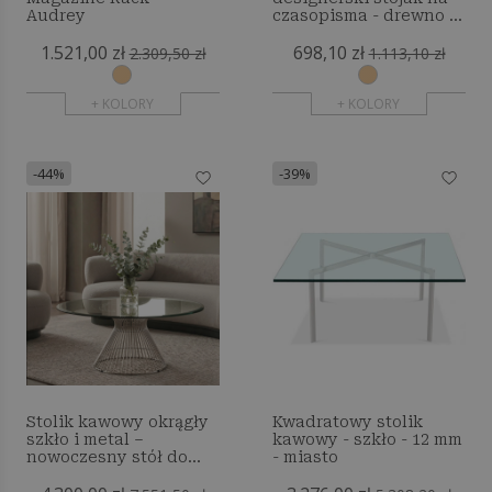
Audrey
czasopisma - drewno -
Audrey
1.521,00 zł
698,10 zł
2.309,50 zł
1.113,10 zł
+ KOLORY
+ KOLORY
-44%
-39%
Stolik kawowy okrągły
Kwadratowy stolik
szkło i metal –
kawowy - szkło - 12 mm
nowoczesny stół do
- miasto
salonu – Cylinder