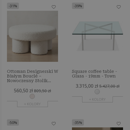
-31%
-39%
Ottoman Designerski W
Square coffee table -
Białym Bouclé –
Glass - 19mm - Town
Nowoczesny Stolik
3.315,00 zł
Kawowy - Noreli
5.427,00 zł
560,50 zł
809,50 zł
+ KOLORY
+ KOLORY
-50%
-35%