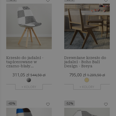
Krzesło do jadalni -
Drewniane krzesło do
tapicerowane w
jadalni - Boho Bali
czarno-biały
Design - Breya
patchwork - Denisse
311,05 zł
795,00 zł
544,50 zł
1.209,50 zł
+ KOLORY
+ KOLORY
-43%
-52%