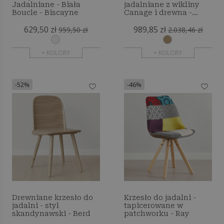
Jadalniane - Biała
jadalniane z wikliny
Boucle - Biscayne
Canage i drewna -
Bama
629,50 zł
989,85 zł
959,50 zł
2.038,46 zł
+ KOLORY
+ KOLORY
-52%
-46%
Drewniane krzesło do
Krzesło do jadalni -
jadalni - styl
tapicerowane w
skandynawski - Berd
patchworku - Ray