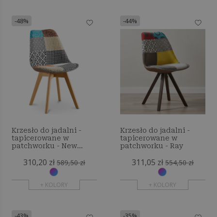
-48%
-44%
Krzesło do jadalni -
Krzesło do jadalni -
tapicerowane w
tapicerowane w
patchworku - New
patchworku - Ray
Edition - Patty
310,20 zł
311,05 zł
589,50 zł
554,50 zł
+ KOLORY
+ KOLORY
-43%
-35%