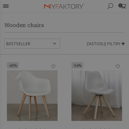
0
Wooden chairs
ZASTOSUJ FILTRY
-43%
-54%