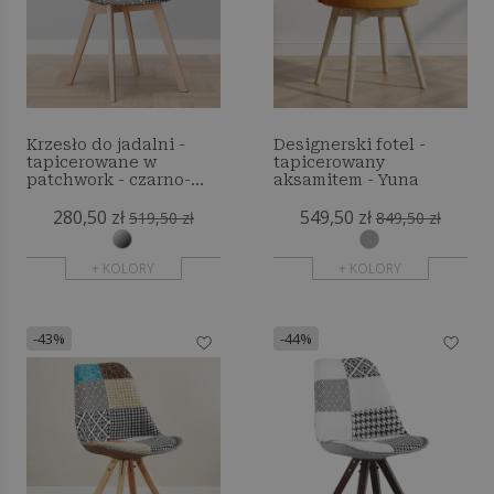
Krzesło do jadalni -
Designerski fotel -
tapicerowane w
tapicerowany
patchwork - czarno-
aksamitem - Yuna
białe - Denisse
280,50 zł
549,50 zł
519,50 zł
849,50 zł
+ KOLORY
+ KOLORY
-43%
-44%