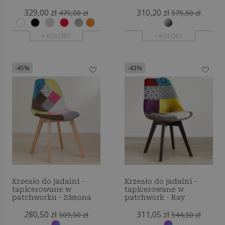
poduszką - Matt
tapicerka - New Edition
329,00 zł
310,20 zł
- Sam
479,00 zł
579,50 zł
+ KOLORY
+ KOLORY
-45%
-43%
Krzesło do jadalni -
Krzesło do jadalni -
tapicerowane w
tapicerowane w
patchworku - Simona
patchwork - Ray
280,50 zł
311,05 zł
509,50 zł
544,50 zł