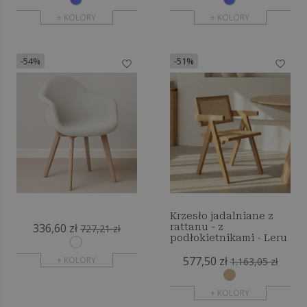
+ KOLORY
+ KOLORY
-54%
-51%
Krzesło jadalniane z
336,60 zł
rattanu - z
727,21 zł
podłokietnikami - Leru
577,50 zł
+ KOLORY
1.163,05 zł
+ KOLORY