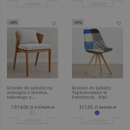
+ KOLORY
+ KOLORY
-44%
-45%
Krzesło do jadalni na
Krzesło do jadalni -
zewnątrz z drewna
Tapicerowane w
tekowego z
Patchwork - Pixi
poduszkami - Lesley
1.914,00 zł
311,05 zł
3.374,50 zł
564,50 zł
+ KOLORY
+ KOLORY