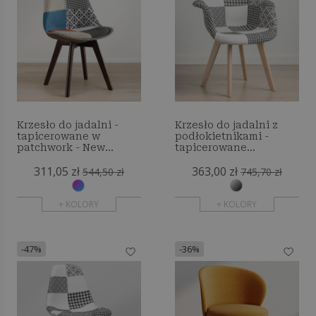
Krzesło do jadalni -
Krzesło do jadalni z
tapicerowane w
podłokietnikami -
patchwork - New
tapicerowane
Edition - Pixi
patchwork - Black &
311,05 zł
363,00 zł
White - Dominic
544,50 zł
745,70 zł
+ KOLORY
+ KOLORY
-47%
-36%