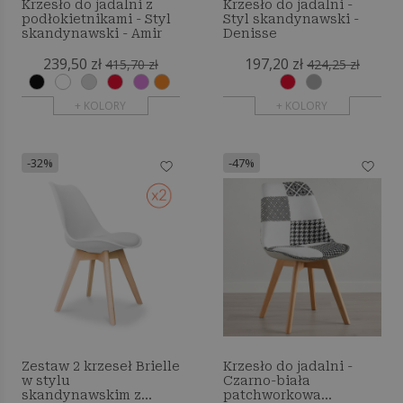
Krzesło do jadalni z
Krzesło do jadalni -
podłokietnikami - Styl
Styl skandynawski -
skandynawski - Amir
Denisse
239,50 zł
197,20 zł
415,70 zł
424,25 zł
+ KOLORY
+ KOLORY
-32%
-47%
Zestaw 2 krzeseł Brielle
Krzesło do jadalni -
w stylu
Czarno-biała
skandynawskim z
patchworkowa