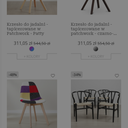
Krzesło do jadalni -
Krzesło do jadalni -
tapicerowane w
tapicerowane w
Patchwork - Patty
patchwork - czarno-
białe - Denisse
311,05 zł
311,05 zł
544,50 zł
554,50 zł
+ KOLORY
+ KOLORY
-48%
-34%