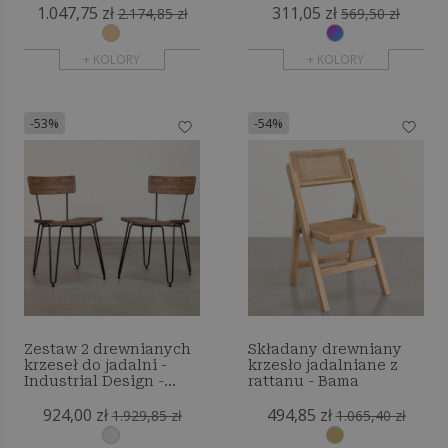
1.047,75 zł
311,05 zł
2.174,85 zł
569,50 zł
+ KOLORY
+ KOLORY
-53%
-54%
Zestaw 2 drewnianych
Składany drewniany
krzeseł do jadalni -
krzesło jadalniane z
Industrial Design -
rattanu - Bama
Hairpin
924,00 zł
494,85 zł
1.929,85 zł
1.065,40 zł