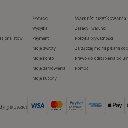
Pomoc
Warunki użytkowania
Wysyłka
Zasady i warunki
fesjonalistów
Payment
Polityka prywatności
Moje zwroty
Zarządzaj moimi plikami coo
Moje konto
Prawo do odstąpienia od u
Moje zamówienia
Pomoc
Moje kupony
y płatności
DLA ZAMÓWIEŃ
POWYŻEJ 500 €