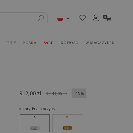
0
PUFY
ŁÓŻKA
SALE
NOWOŚĆ
W MAGAZYNIE
912,00 zł
-45%
1.641,05 zł
Kolory:
Przezroczysty