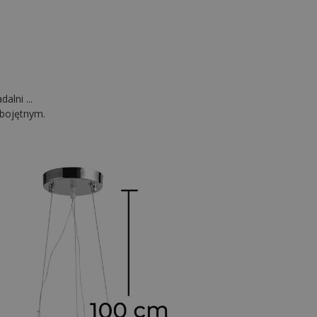
alni ...
obojętnym.