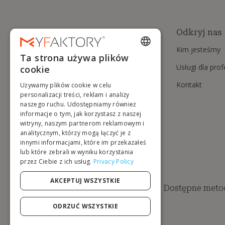
Odkryj nas
Kim jesteśmy
Ta strona używa plików
ENGLISH
Usługi dla pro
cookie
FRENCH
Kontakt
Używamy plików cookie w celu
DUTCH
personalizacji treści, reklam i analizy
naszego ruchu. Udostępniamy również
GERMAN
informacje o tym, jak korzystasz z naszej
witryny, naszym partnerom reklamowym i
ITALIAN
analitycznym, którzy mogą łączyć je z
innymi informacjami, które im przekazałeś
PORTUGUESE
lub które zebrali w wyniku korzystania
przez Ciebie z ich usług.
Privacy Policy
SPANISH
POLISH
AKCEPTUJ WSZYSTKIE
Dostępne metod
ODRZUĆ WSZYSTKIE