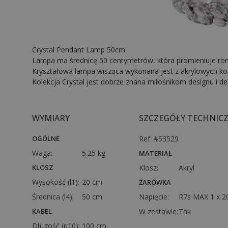
Crystal Pendant Lamp 50cm
Lampa ma średnicę 50 centymetrów, która promieniuje rom
Kryształowa lampa wisząca wykonana jest z akrylowych korali
Kolekcja Crystal jest dobrze znana miłośnikom designu i de
WYMIARY
SZCZEGÓŁY TECHNIC
OGÓLNE
Ref: #53529
Waga:
5.25 kg
MATERIAŁ
KLOSZ
Klosz:
Akryl
Wysokość (l1):
20 cm
ŻARÓWKA
Średnica (l4):
50 cm
Napięcie:
R7s MAX 1 x 
KABEL
W zestawie:
Tak
Długość (p10):
100 cm