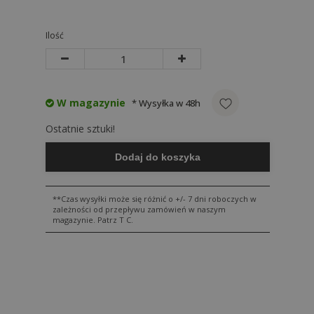
Ilość
W magazynie
* Wysyłka w 48h
Ostatnie sztuki!
Dodaj do koszyka
**Czas wysyłki może się różnić o +/- 7 dni roboczych w
zależności od przepływu zamówień w naszym
magazynie. Patrz T C.