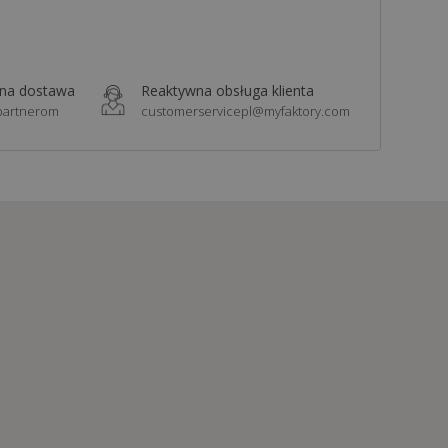
zna dostawa
Reaktywna obsługa klienta
 partnerom
customerservicepl@myfaktory.com