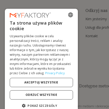
Odkryj nas
Kim jesteśmy
Ta strona używa plików
ENGLISH
Usługi dla pro
cookie
FRENCH
Kontakt
Używamy plików cookie w celu
DUTCH
personalizacji treści, reklam i analizy
naszego ruchu. Udostępniamy również
GERMAN
informacje o tym, jak korzystasz z naszej
witryny, naszym partnerom reklamowym i
ITALIAN
analitycznym, którzy mogą łączyć je z
innymi informacjami, które im przekazałeś
PORTUGUESE
lub które zebrali w wyniku korzystania
przez Ciebie z ich usług.
Privacy Policy
SPANISH
POLISH
AKCEPTUJ WSZYSTKIE
Dostępne metod
ODRZUĆ WSZYSTKIE
POKAŻ SZCZEGÓŁY
MyFaktory to Twój sklep internetowy z designerskimi meblami i dekoracja