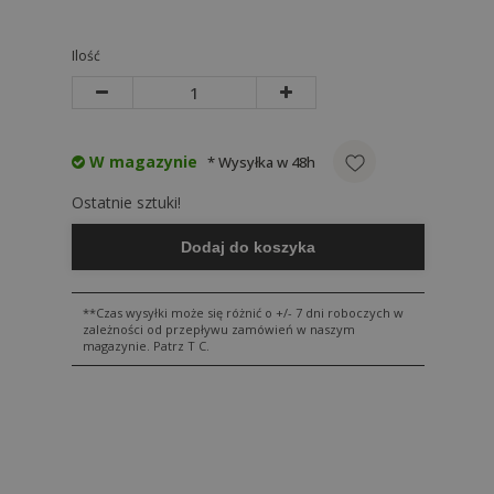
Ilość
W magazynie
* Wysyłka w 48h
Ostatnie sztuki!
Dodaj do koszyka
**Czas wysyłki może się różnić o +/- 7 dni roboczych w
zależności od przepływu zamówień w naszym
magazynie. Patrz T C.