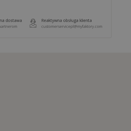
zna dostawa
Reaktywna obsługa klienta
 partnerom
customerservicepl@myfaktory.com