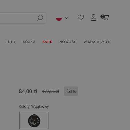
0
PUFY
ŁÓŻKA
SALE
NOWOŚĆ
W MAGAZYNIE
84,00 zł
-53%
177,55 zł
Kolory:
Wyjątkowy