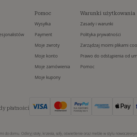
Pomoc
Warunki użytkowania
Wysyłka
Zasady i warunki
fesjonalistów
Payment
Polityka prywatności
Moje zwroty
Zarządzaj moimi plikami coo
Moje konto
Prawo do odstąpienia od u
Moje zamówienia
Pomoc
Moje kupony
y płatności
DLA ZAMÓWIEŃ
POWYŻEJ 500 €
mi do domu. Odkryj stoły, krzesła, sofy, oświetlenie oraz meble w stylu nowoczesn